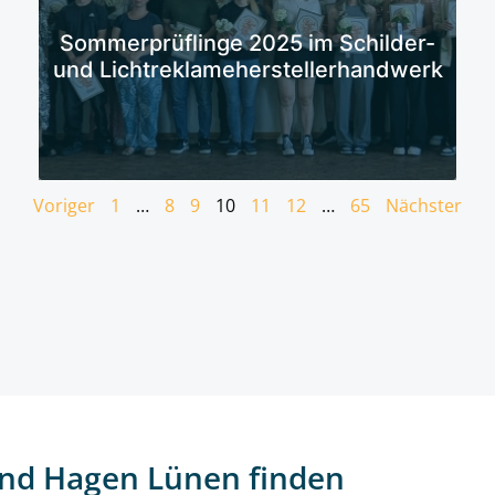
Mehr erfahren
Sommerprüflinge 2025 im Schilder-
und Lichtreklameherstellerhandwerk
Voriger
1
…
8
9
10
11
12
…
65
Nächster
nd Hagen Lünen finden