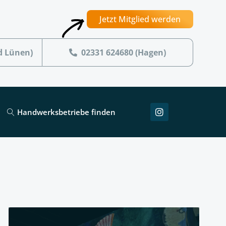
Jetzt Mitglied werden
d Lünen)
02331 624680 (Hagen)
Handwerksbetriebe finden