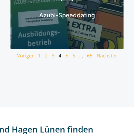
Mehr erfahren
Azubi-Speeddating
Voriger
1
2
3
4
5
6
…
65
Nächster
nd Hagen Lünen finden