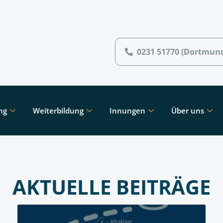
0231 51770 (Dortmun
ng
Weiterbildung
Innungen
Über uns
AKTUELLE BEITRÄGE