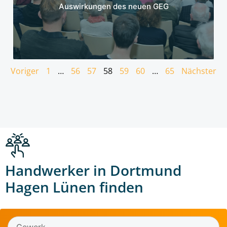
Auswirkungen des neuen GEG
Voriger
1
…
56
57
58
59
60
…
65
Nächster
Handwerker in Dortmund
Hagen Lünen finden