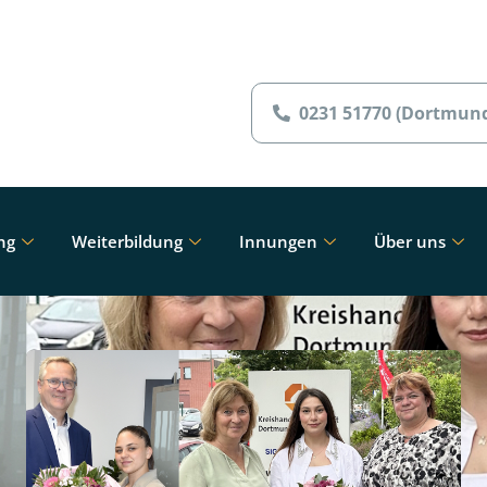
0231 51770 (Dortmun
ng
Weiterbildung
Innungen
Über uns