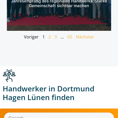
Jahresempfang des regionalen Handwerks: Starke
Gemeinschaft sichtbar machen
Voriger
1
2
3
…
65
Nächster
Handwerker in Dortmund
Hagen Lünen finden