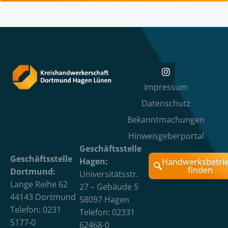
Impressum
Datenschutz
Bekanntmachungen
Hinweisgeberportal
Geschäftsstelle
Geschäftsstelle
Hagen:
Handwerksbetri
finden
Dortmund:
Universitätsstr.
Lange Reihe 62
27 – Gebäude 5
44143 Dortmund
58097 Hagen
Telefon: 0231
Telefon: 02331
5177-0
62468-0