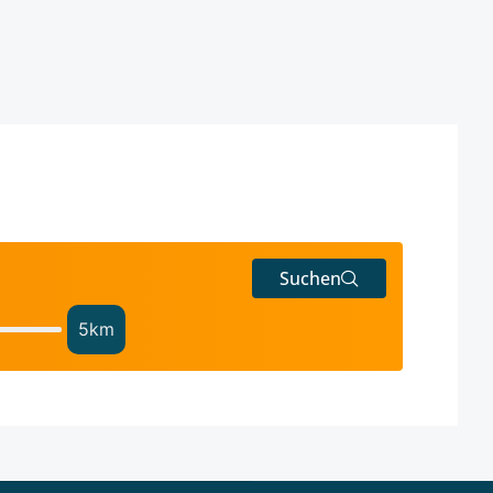
Suchen
5
km