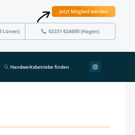
Jetzt Mitglied werden
d Lünen)
02331 624680 (Hagen)
Handwerksbetriebe finden