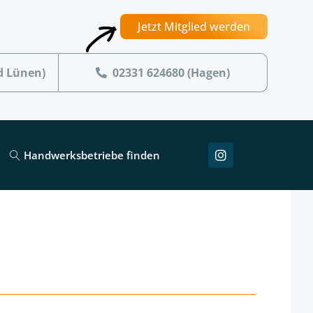
Jetzt Mitglied werden
d Lünen)
02331 624680 (Hagen)
Handwerksbetriebe finden