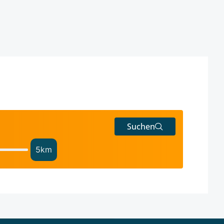
Suchen
5
km