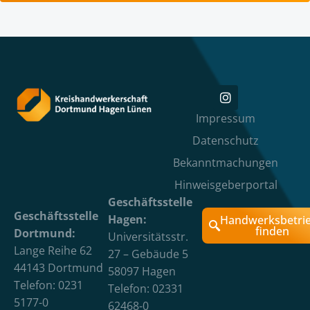
Impressum
Datenschutz
Bekanntmachungen
Hinweisgeberportal
Geschäftsstelle
Geschäftsstelle
Hagen:
Handwerksbetri
finden
Dortmund:
Universitätsstr.
Lange Reihe 62
27 – Gebäude 5
44143 Dortmund
58097 Hagen
Telefon: 0231
Telefon: 02331
5177-0
62468-0