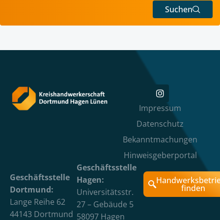
Suchen
Impressum
Datenschutz
Bekanntmachungen
Hinweisgeberportal
Geschäftsstelle
Geschäftsstelle
Hagen:
Handwerksbetri
finden
Dortmund:
Universitätsstr.
Lange Reihe 62
27 – Gebäude 5
44143 Dortmund
58097 Hagen