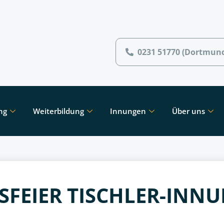
0231 51770 (Dortmun
ng
Weiterbildung
Innungen
Über uns
SFEIER TISCHLER-INN