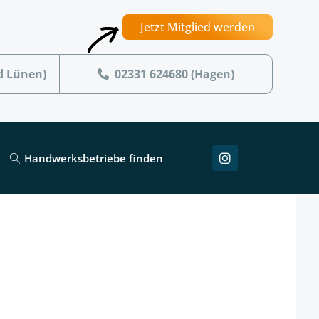
Jetzt Mitglied werden
d Lünen)
02331 624680 (Hagen)
Handwerksbetriebe finden