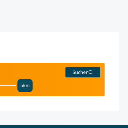
Suchen
5
km