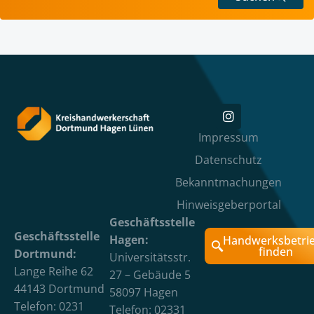
Impressum
Datenschutz
Bekanntmachungen
Hinweisgeberportal
Geschäftsstelle
Geschäftsstelle
Hagen:
Handwerksbetri
finden
Dortmund:
Universitätsstr.
Lange Reihe 62
27 – Gebäude 5
44143 Dortmund
58097 Hagen
Telefon: 0231
Telefon: 02331