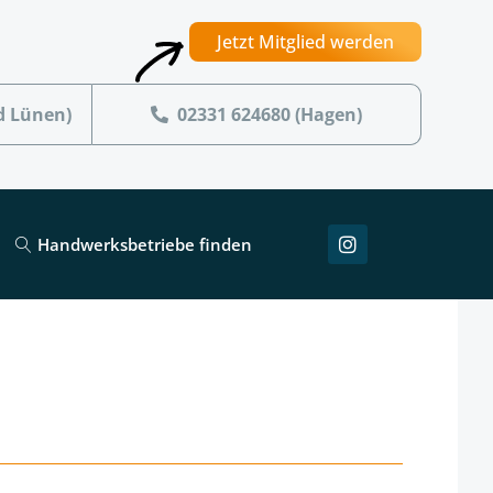
Jetzt Mitglied werden
d Lünen)
02331 624680 (Hagen)
Handwerksbetriebe finden