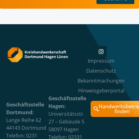
Impressum
Datenschutz
Bekanntmachungen
Hinweisgeberportal
Geschäftsstelle
Geschäftsstelle
Hagen:
Handwerksbetri
finden
Dortmund:
Universitätsstr.
Lange Reihe 62
27 – Gebäude 5
44143 Dortmund
58097 Hagen
Telefon: 0231
Telefon: 02331