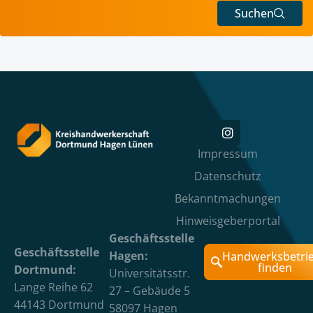
Suchen
Impressum
Datenschutz
Bekanntmachungen
Hinweisgeberportal
Geschäftsstelle
Geschäftsstelle
Hagen:
Handwerksbetri
finden
Dortmund:
Universitätsstr.
Lange Reihe 62
27 – Gebäude 5
44143 Dortmund
58097 Hagen