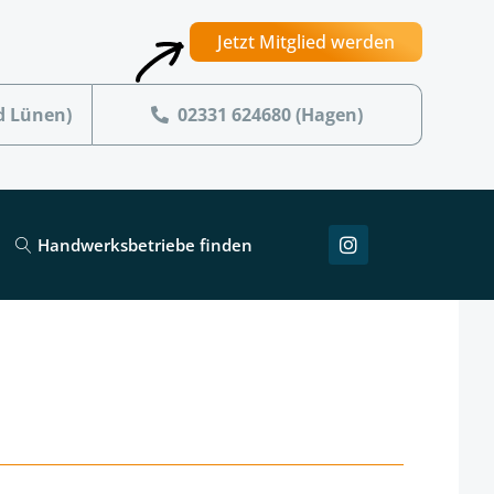
Jetzt Mitglied werden
d Lünen)
02331 624680 (Hagen)
Handwerksbetriebe finden