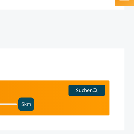
Suchen
5
km