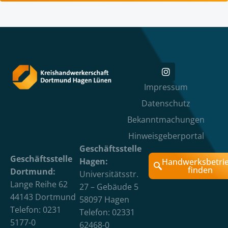
Impressum
Datenschutz
Bekanntmachungen
Hinweisgeberportal
Geschäftsstelle
Geschäftsstelle
Hagen:
Handwerksbetri
finden
Dortmund:
Universitätsstr.
Lange Reihe 62
27 – Gebäude 5
44143 Dortmund
58097 Hagen
Telefon: 0231
Telefon: 02331
5177-0
62468-0