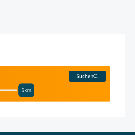
Suchen
5
km