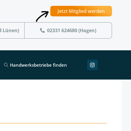
Jetzt Mitglied werden
d Lünen)
02331 624680 (Hagen)
Handwerksbetriebe finden