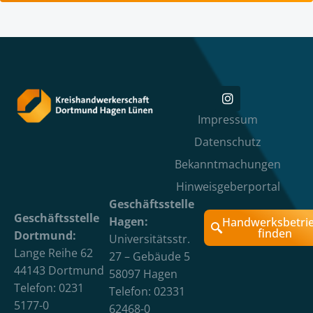
Impressum
Datenschutz
Bekanntmachungen
Hinweisgeberportal
Geschäftsstelle
Geschäftsstelle
Hagen:
Handwerksbetri
finden
Dortmund:
Universitätsstr.
Lange Reihe 62
27 – Gebäude 5
44143 Dortmund
58097 Hagen
Telefon: 0231
Telefon: 02331
5177-0
62468-0