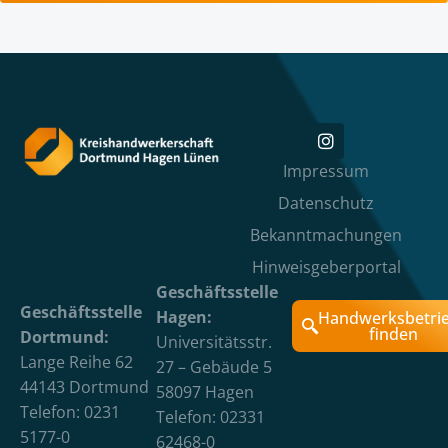
Impressum
Datenschutz
Bekanntmachungen
Hinweisgeberportal
Geschäftsstelle
Geschäftsstelle
Hagen:
Handwerksbetri
finden
Dortmund:
Universitätsstr.
Lange Reihe 62
27 – Gebäude 5
44143 Dortmund
58097 Hagen
Telefon: 0231
Telefon: 02331
5177-0
62468-0