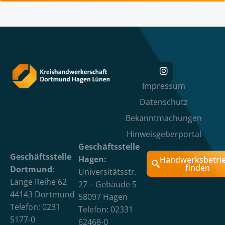
Impressum
Datenschutz
Bekanntmachungen
Hinweisgeberportal
Geschäftsstelle
Geschäftsstelle
Hagen:
Handwerksbetri
finden
Dortmund:
Universitätsstr.
Lange Reihe 62
27 – Gebäude 5
44143 Dortmund
58097 Hagen
Telefon: 0231
Telefon: 02331
5177-0
62468-0