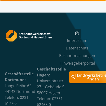
Impressum
Datenschutz
Bekanntmachungen
Hinweisgeberportal
Geschäftsstelle
Geschäftsstelle
Hagen:
Handwerksbetri
finden
Dortmund:
Universitätsstr.
Lange Reihe 62
27 – Gebäude 5
44143 Dortmund
58097 Hagen
Telefon: 0231
Telefon: 02331
5177-0
62468-0