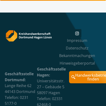
Impressum
Datenschutz
Bekanntmachungen
Hinweisgeberportal
Geschäftsstelle
Geschäftsstelle
Hagen:
Handwerksbetri
finden
Dortmund:
Universitätsstr.
Lange Reihe 62
27 – Gebäude 5
44143 Dortmund
58097 Hagen
Telefon: 0231
Telefon: 02331
5177-0
62468-0