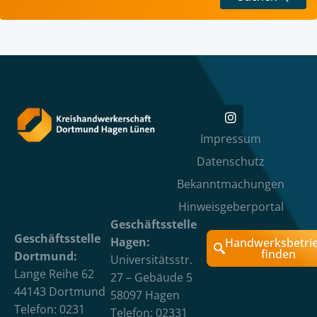
Impressum
Datenschutz
Bekanntmachungen
Hinweisgeberportal
Geschäftsstelle
Geschäftsstelle
Hagen:
Handwerksbetri
finden
Dortmund:
Universitätsstr.
Lange Reihe 62
27 – Gebäude 5
44143 Dortmund
58097 Hagen
Telefon: 0231
Telefon: 02331