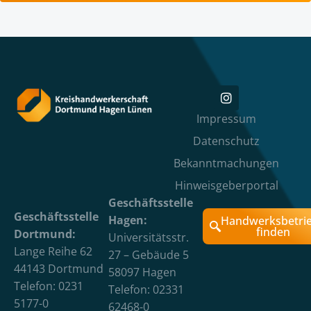
Impressum
Datenschutz
Bekanntmachungen
Hinweisgeberportal
Geschäftsstelle
Geschäftsstelle
Hagen:
Handwerksbetri
finden
Dortmund:
Universitätsstr.
Lange Reihe 62
27 – Gebäude 5
44143 Dortmund
58097 Hagen
Telefon: 0231
Telefon: 02331
5177-0
62468-0