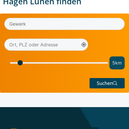
Hagen Lünen finden
5
km
Suchen