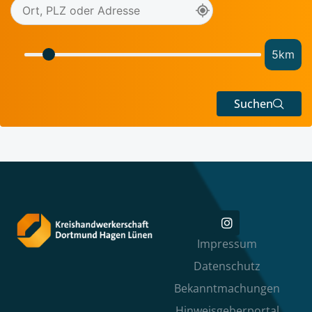
5
km
Suchen
Impressum
Datenschutz
Bekanntmachungen
Hinweisgeberportal