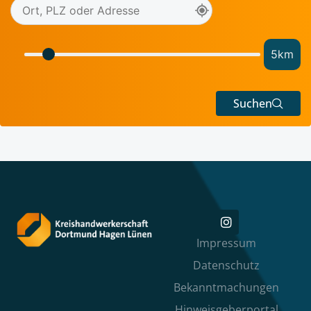
5
km
Suchen
Impressum
Datenschutz
Bekanntmachungen
Hinweisgeberportal