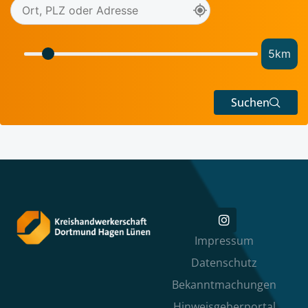
5
km
Suchen
Impressum
Datenschutz
Bekanntmachungen
Hinweisgeberportal