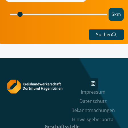
5
km
Suchen
Impressum
Datenschutz
Bekanntmachungen
Hinweisgeberportal
Geschäftsstelle