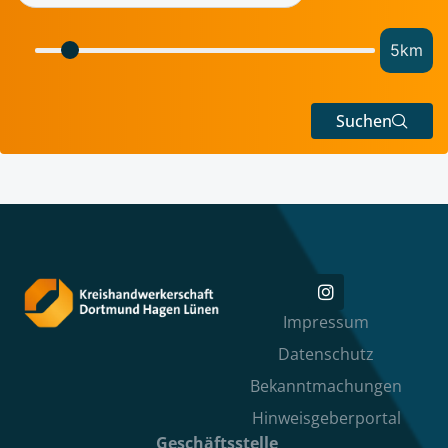
5
km
Suchen
Impressum
Datenschutz
Bekanntmachungen
Hinweisgeberportal
Geschäftsstelle