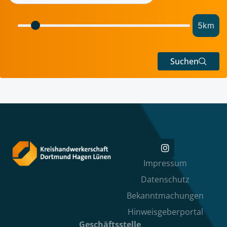
5
km
Suchen
Impressum
Datenschutz
Bekanntmachungen
Hinweisgeberportal
Geschäftsstelle