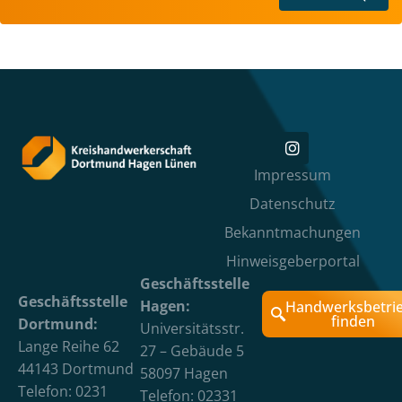
Impressum
Datenschutz
Bekanntmachungen
Hinweisgeberportal
Geschäftsstelle
Geschäftsstelle
Hagen:
Handwerksbetri
finden
Dortmund:
Universitätsstr.
Lange Reihe 62
27 – Gebäude 5
44143 Dortmund
58097 Hagen
Telefon: 0231
Telefon: 02331