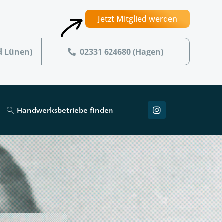
Jetzt Mitglied werden
d Lünen)
02331 624680 (Hagen)
Handwerksbetriebe finden