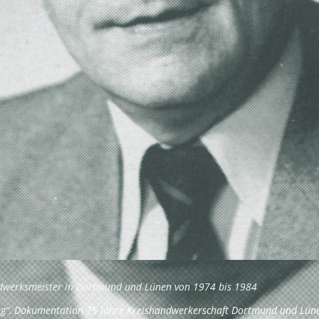
andwerksmeister in Dortmund und Lünen von 1974 bis 1984
rag“, Dokumentation 75 Jahre Kreishandwerkerschaft Dortmund und Lü