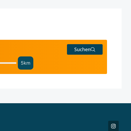
Suchen
5
km