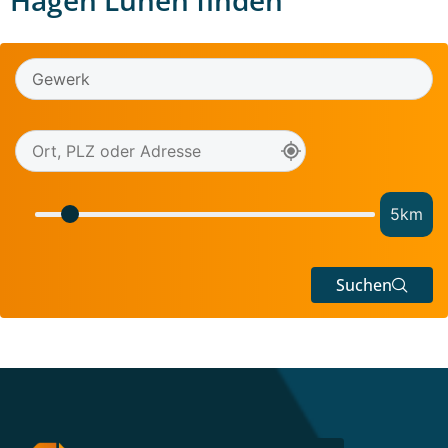
Hagen Lünen finden
5
km
Suchen