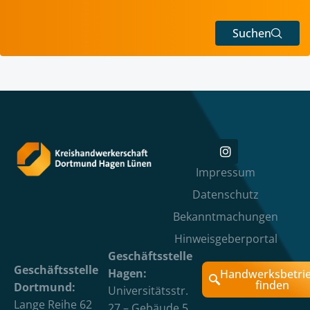
Suchen
Impressum
Datenschutz
Bekanntmachungen
Hinweisgeberportal
Geschäftsstelle
Geschäftsstelle
Hagen:
Handwerksbetri
finden
Dortmund:
Universitätsstr.
Lange Reihe 62
27 – Gebäude 5