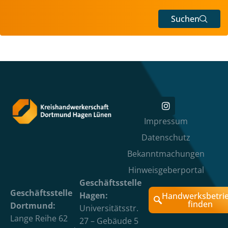
Suchen
Impressum
Datenschutz
Bekanntmachungen
Hinweisgeberportal
Geschäftsstelle
Geschäftsstelle
Hagen:
Handwerksbetri
finden
Dortmund:
Universitätsstr.
Lange Reihe 62
27 – Gebäude 5