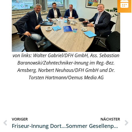
von links: Walter Gabriel/DFH GmbH, Ass. Sebastian
Baranowski/Zahntechniker-Innung im Reg.-Bez.
Arnsberg, Norbert Neuhaus/DFH GmbH und Dr.
Torsten Hartmann/Oemus Media AG
VORIGER
NÄCHSTER
Friseur-Innung Dortmund Hagen Lünen ehrt die besten Prüflinge und den besten Ausbildungsbetrieb im Friseurhandwerk 2023/2024
Sommer Gesellenprüfung 2024 im Ausbildungsberuf zum Tischler und Innungswettbewerb „Die gute Form 2024“ in Hagen