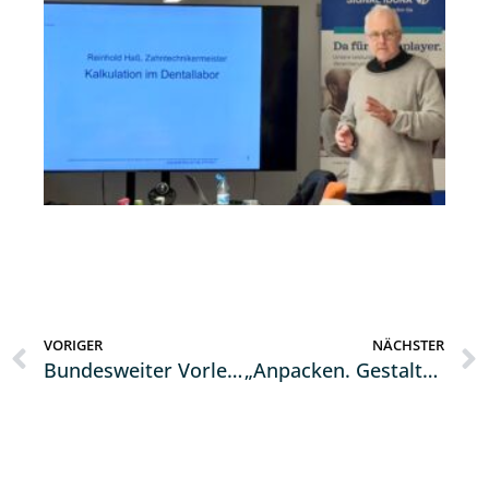
VORIGER
NÄCHSTER
Bundesweiter Vorlesetag: HWK-Präsident liest Kita-Kindern vor – Handwerk zum Anfassen für die Jüngsten
„Anpacken. Gestalten. Vorangehen“ Obermeistertag 2025: Handwerk fordert bessere Rahmenbedingungen und ehrt jahrzehntelanges Engagement