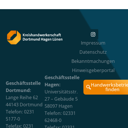
Impressum
Datenschutz
Bekanntmachungen
Hinweisgeberportal
Geschäftsstelle
Geschäftsstelle
Hagen:
Handwerksbetri
finden
Dortmund:
Universitätsstr.
Lange Reihe 62
27 – Gebäude 5
44143 Dortmund
58097 Hagen
Telefon: 0231
Telefon: 02331
5177-0
62468-0
Telefax: 0231
Telefax: 02331