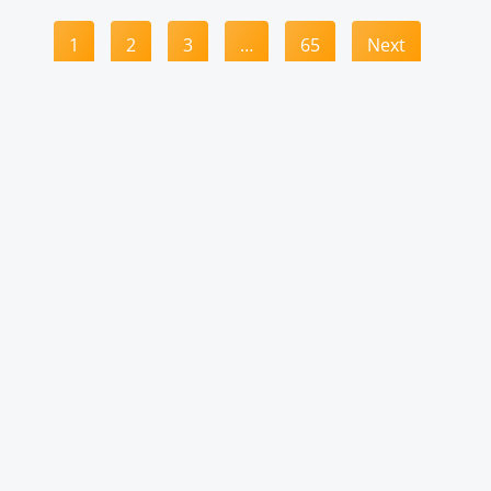
1
2
3
…
65
Next
Digitale Weiterbildung
Wir begleiten Sie ins digitale Zeitalter
Über vielfältige Online-Seminare bieten wir