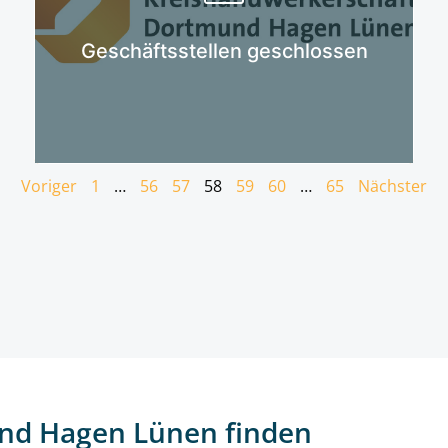
Mehr erfahren
Geschäftsstellen geschlossen
Voriger
1
…
56
57
58
59
60
…
65
Nächster
nd Hagen Lünen finden