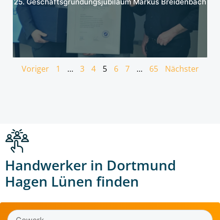
25. Geschäftsgründungsjubiläum Markus Breidenbach
Voriger
1
…
3
4
5
6
7
…
65
Nächster
Handwerker in Dortmund
Hagen Lünen finden