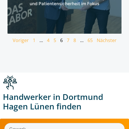
und Patientensicherheit im Fokus
Voriger
1
…
4
5
6
7
8
…
65
Nächster
Handwerker in Dortmund
Hagen Lünen finden