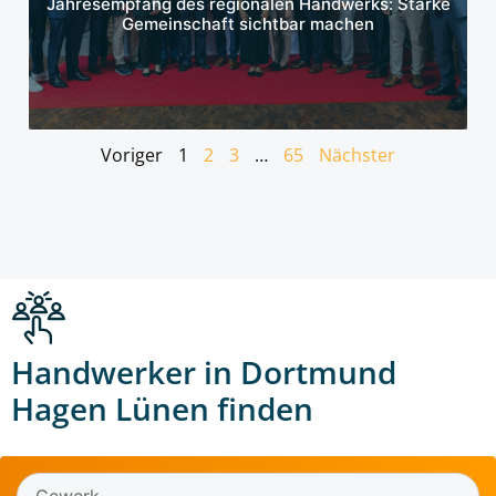
Jahresempfang des regionalen Handwerks: Starke
Gemeinschaft sichtbar machen
Voriger
1
2
3
…
65
Nächster
Handwerker in Dortmund
Hagen Lünen finden