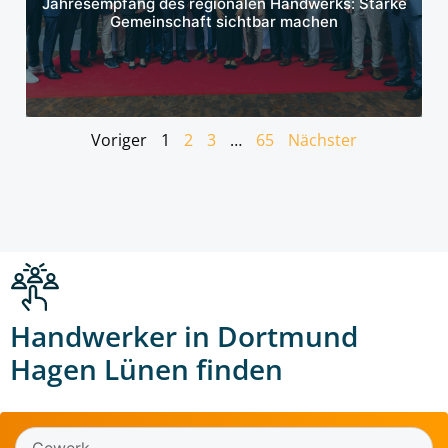
Jahresempfang des regionalen Handwerks: Starke
Gemeinschaft sichtbar machen
Voriger
1
2
3
…
65
Nächster
Handwerker in Dortmund
Hagen Lünen finden