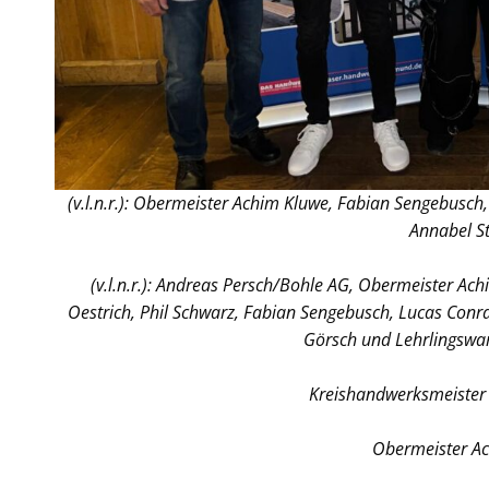
(v.l.n.r.): Obermeister Achim Kluwe, Fabian Sengebusch
Annabel S
(v.l.n.r.): Andreas Persch/Bohle AG, Obermeister Ach
Oestrich, Phil Schwarz, Fabian Sengebusch, Lucas Conra
Görsch und Lehrlingswar
Kreishandwerksmeister 
Obermeister A