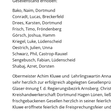
Gesellenstand erhoben:
Bako, Naim, Dortmund
Conradt, Lucas, Breckerfeld
Drees, Karsten, Dortmund
Frisch, Timo, Fröndenberg
Görsch, Joshua, Hamm
Kriegel, Luke, Lüdenscheid
Oestrich, Julien, Unna
Schwarz, Phil, Castrop-Rauxel
Sengebusch, Fabian, Lüdenscheid
Shabaj, Azret, Dorsten
Obermeister Achim Kluwe und Lehrlingswartin Annab
sehr herzlich zur erfolgreich abgelegten Gesellenp
Glaser-Innung f. d. Regierungsbezirk Arnsberg. Chri
Kreishandwerkerschaft Dortmund Hagen Lünen, ließ 
frischgebackenen Gesellen herzlich in seiner feierli
Kluwe eröffnete feierlich die Freisprechungsfeier un