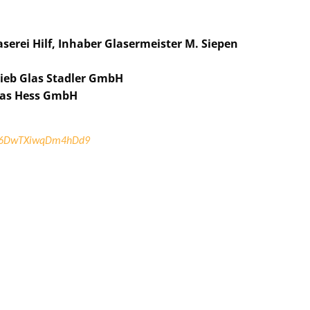
serei Hilf, Inhaber Glasermeister M. Siepen
rieb Glas Stadler GmbH
Glas Hess GmbH
/sv6DwTXiwqDm4hDd9