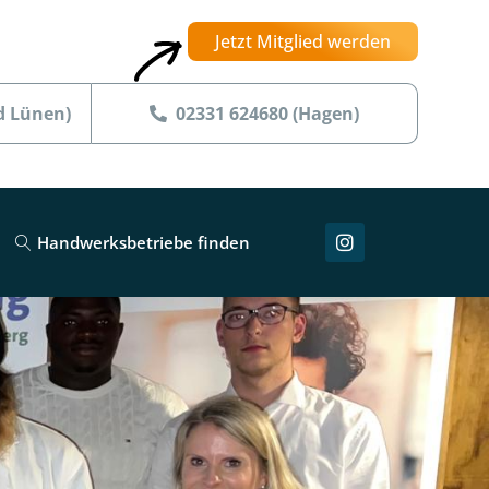
Jetzt Mitglied werden
d Lünen)
02331 624680 (Hagen)
Handwerksbetriebe finden