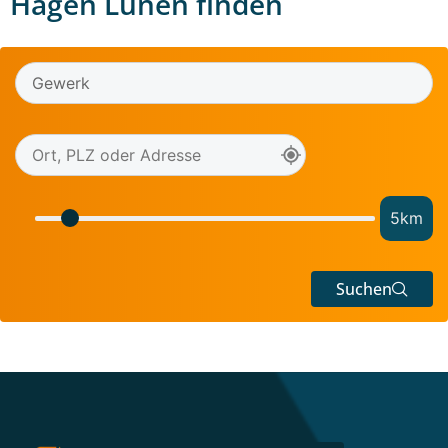
Hagen Lünen finden
5
km
Suchen