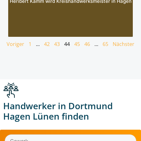
Heribert Kamm wird Kreishandwerksmeister in Hagen
Voriger
1
…
42
43
44
45
46
…
65
Nächster
Handwerker in Dortmund
Hagen Lünen finden