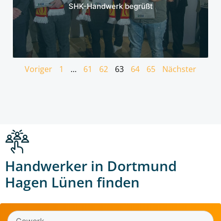
SHK-Handwerk begrüßt
Voriger
1
…
61
62
63
64
65
Nächster
Handwerker in Dortmund
Hagen Lünen finden