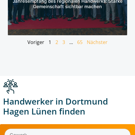
Jahresempfang des regionalen Handwerks: Starke
Gemeinschaft sichtbar machen
Voriger
1
2
3
…
65
Nächster
Handwerker in Dortmund
Hagen Lünen finden